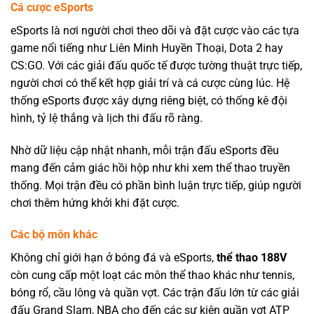
Cá cược eSports
eSports là nơi người chơi theo dõi và đặt cược vào các tựa
game nổi tiếng như Liên Minh Huyền Thoại, Dota 2 hay
CS:GO. Với các giải đấu quốc tế được tường thuật trực tiếp,
người chơi có thể kết hợp giải trí và cá cược cùng lúc. Hệ
thống eSports được xây dựng riêng biệt, có thống kê đội
hình, tỷ lệ thắng và lịch thi đấu rõ ràng.
Nhờ dữ liệu cập nhật nhanh, mỗi trận đấu eSports đều
mang đến cảm giác hồi hộp như khi xem thể thao truyền
thống. Mọi trận đều có phần bình luận trực tiếp, giúp người
chơi thêm hứng khởi khi đặt cược.
Các bộ môn khác
Không chỉ giới hạn ở bóng đá và eSports,
thể thao 188V
còn cung cấp một loạt các môn thể thao khác như tennis,
bóng rổ, cầu lông và quần vợt. Các trận đấu lớn từ các giải
đấu Grand Slam, NBA cho đến các sự kiện quần vợt ATP