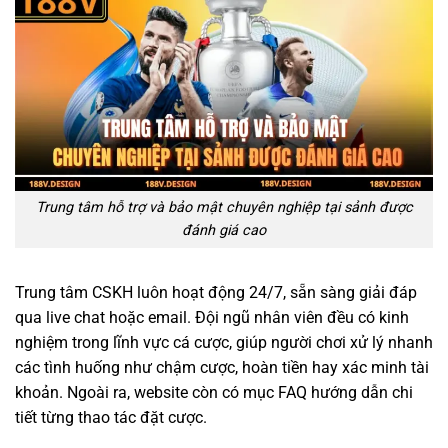
Trung tâm hỗ trợ và bảo mật chuyên nghiệp tại sảnh được
đánh giá cao
Trung tâm CSKH luôn hoạt động 24/7, sẵn sàng giải đáp
qua live chat hoặc email. Đội ngũ nhân viên đều có kinh
nghiệm trong lĩnh vực cá cược, giúp người chơi xử lý nhanh
các tình huống như chậm cược, hoàn tiền hay xác minh tài
khoản. Ngoài ra, website còn có mục FAQ hướng dẫn chi
tiết từng thao tác đặt cược.