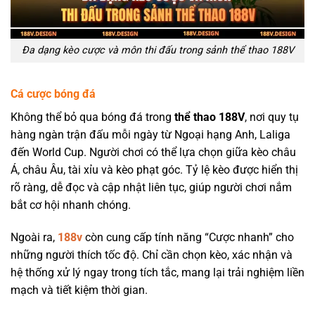
Đa dạng kèo cược và môn thi đấu trong sảnh thể thao 188V
Cá cược bóng đá
Không thể bỏ qua bóng đá trong
thể thao 188V
, nơi quy tụ
hàng ngàn trận đấu mỗi ngày từ Ngoại hạng Anh, Laliga
đến World Cup. Người chơi có thể lựa chọn giữa kèo châu
Á, châu Âu, tài xỉu và kèo phạt góc. Tỷ lệ kèo được hiển thị
rõ ràng, dễ đọc và cập nhật liên tục, giúp người chơi nắm
bắt cơ hội nhanh chóng.
Ngoài ra,
188v
còn cung cấp tính năng “Cược nhanh” cho
những người thích tốc độ. Chỉ cần chọn kèo, xác nhận và
hệ thống xử lý ngay trong tích tắc, mang lại trải nghiệm liền
mạch và tiết kiệm thời gian.