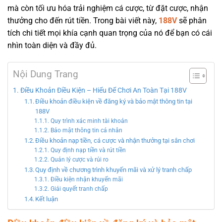
mà còn tối ưu hóa trải nghiệm cá cược, từ đặt cược, nhận
thưởng cho đến rút tiền. Trong bài viết này,
188V
sẽ phân
tích chi tiết mọi khía cạnh quan trọng của nó để bạn có cái
nhìn toàn diện và đầy đủ.
Nội Dung Trang
Điều Khoản Điều Kiện – Hiểu Để Chơi An Toàn Tại 188V
Điều khoản điều kiện về đăng ký và bảo mật thông tin tại
188V
Quy trình xác minh tài khoản
Bảo mật thông tin cá nhân
Điều khoản nạp tiền, cá cược và nhận thưởng tại sân chơi
Quy định nạp tiền và rút tiền
Quản lý cược và rủi ro
Quy định về chương trình khuyến mãi và xử lý tranh chấp
Điều kiện nhận khuyến mãi
Giải quyết tranh chấp
Kết luận