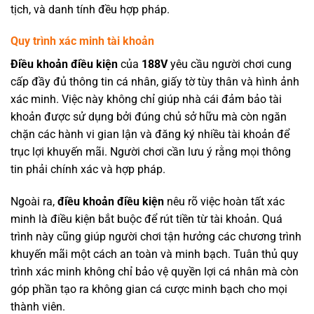
tịch, và danh tính đều hợp pháp.
Quy trình xác minh tài khoản
Điều khoản điều kiện
của
188V
yêu cầu người chơi cung
cấp đầy đủ thông tin cá nhân, giấy tờ tùy thân và hình ảnh
xác minh. Việc này không chỉ giúp nhà cái đảm bảo tài
khoản được sử dụng bởi đúng chủ sở hữu mà còn ngăn
chặn các hành vi gian lận và đăng ký nhiều tài khoản để
trục lợi khuyến mãi. Người chơi cần lưu ý rằng mọi thông
tin phải chính xác và hợp pháp.
Ngoài ra,
điều khoản điều kiện
nêu rõ việc hoàn tất xác
minh là điều kiện bắt buộc để rút tiền từ tài khoản. Quá
trình này cũng giúp người chơi tận hưởng các chương trình
khuyến mãi một cách an toàn và minh bạch. Tuân thủ quy
trình xác minh không chỉ bảo vệ quyền lợi cá nhân mà còn
góp phần tạo ra không gian cá cược minh bạch cho mọi
thành viên.