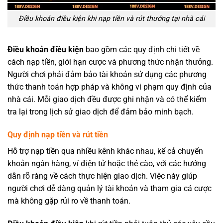
Điều khoản điều kiện khi nạp tiền và rút thưởng tại nhà cái
Điều khoản điều kiện
bao gồm các quy định chi tiết về
cách nạp tiền, giới hạn cược và phương thức nhận thưởng.
Người chơi phải đảm bảo tài khoản sử dụng các phương
thức thanh toán hợp pháp và không vi phạm quy định của
nhà cái. Mỗi giao dịch đều được ghi nhận và có thể kiểm
tra lại trong lịch sử giao dịch để đảm bảo minh bạch.
Quy định nạp tiền và rút tiền
Hỗ trợ nạp tiền qua nhiều kênh khác nhau, kể cả chuyển
khoản ngân hàng, ví điện tử hoặc thẻ cào, với các hướng
dẫn rõ ràng về cách thực hiện giao dịch. Việc này giúp
người chơi dễ dàng quản lý tài khoản và tham gia cá cược
mà không gặp rủi ro về thanh toán.