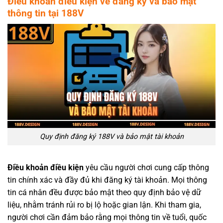
Điều khoản điều kiện về đăng ký và bảo mật
thông tin tại 188V
Quy định đăng ký 188V và bảo mật tài khoản
Điều khoản điều kiện
yêu cầu người chơi cung cấp thông
tin chính xác và đầy đủ khi đăng ký tài khoản. Mọi thông
tin cá nhân đều được bảo mật theo quy định bảo vệ dữ
liệu, nhằm tránh rủi ro bị lộ hoặc gian lận. Khi tham gia,
người chơi cần đảm bảo rằng mọi thông tin về tuổi, quốc