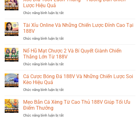
–
Lược Hiệu Quả
Bí
ở
Chức năng bình luận bị tắt
Quyết
Xóc
Chiến
Đĩa
Tài Xỉu Online Và Những Chiến Lược Đỉnh Cao Tại
Thắng
188v
Tại
188V
Luôn
Nhà
ở
Chức năng bình luận bị tắt
Thắng
Cái
Tài
–
188v
Xỉu
Nổ Hũ Mạt Chược 2 Và Bí Quyết Giành Chiến
Hướng
Online
Dẫn
Thắng Lớn Từ 188V
Và
Chiến
ở
Chức năng bình luận bị tắt
Những
Lược
Nổ
Chiến
Hiệu
Hũ
Cá Cược Bóng Đá 188V Và Những Chiến Lược Soi
Lược
Quả
Mạt
Đỉnh
Kèo Hiệu Quả
Chược
Cao
ở
Chức năng bình luận bị tắt
2
Tại
Cá
Và
188V
Cược
Mẹo Bắn Cá Xèng Từ Cao Thủ 188V Giúp Tối Ưu
Bí
Bóng
Quyết
Điểm Thưởng
Đá
Giành
ở
Chức năng bình luận bị tắt
188V
Chiến
Mẹo
Và
Thắng
Bắn
Những
Lớn
Cá
Chiến
Từ
Xèng
Lược
188V