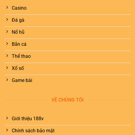
Casino
Đá gà
Nổ hũ
Bắn cá
Thể thao
Xổ số
Game bài
VỀ CHÚNG TÔI
Giới thiệu 188v
Chính sách bảo mật