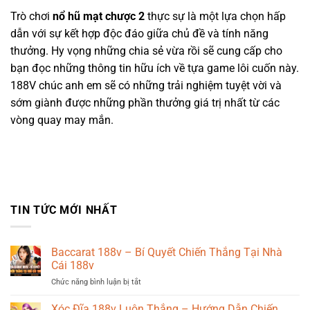
Trò chơi
nổ hũ mạt chược 2
thực sự là một lựa chọn hấp
dẫn với sự kết hợp độc đáo giữa chủ đề và tính năng
thưởng. Hy vọng những chia sẻ vừa rồi sẽ cung cấp cho
bạn đọc những thông tin hữu ích về tựa game lôi cuốn này.
188V chúc anh em sẽ có những trải nghiệm tuyệt vời và
sớm giành được những phần thưởng giá trị nhất từ các
vòng quay may mắn.
TIN TỨC MỚI NHẤT
Baccarat 188v – Bí Quyết Chiến Thắng Tại Nhà
Cái 188v
ở
Chức năng bình luận bị tắt
Baccarat
188v
Xóc Đĩa 188v Luôn Thắng – Hướng Dẫn Chiến