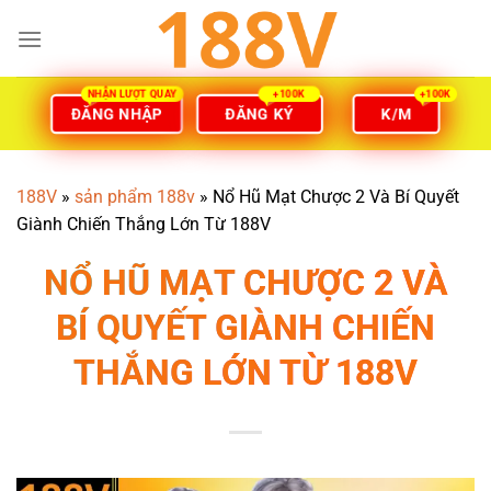
Bỏ
qua
nội
dung
ĐĂNG NHẬP
ĐĂNG KÝ
K/M
188V
»
sản phẩm 188v
»
Nổ Hũ Mạt Chược 2 Và Bí Quyết
Giành Chiến Thắng Lớn Từ 188V
NỔ HŨ MẠT CHƯỢC 2 VÀ
BÍ QUYẾT GIÀNH CHIẾN
THẮNG LỚN TỪ 188V